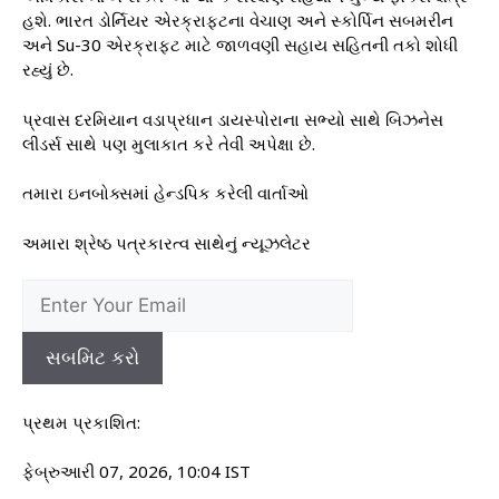
હશે. ભારત ડોર્નિયર એરક્રાફ્ટના વેચાણ અને સ્કોર્પિન સબમરીન
અને Su-30 એરક્રાફ્ટ માટે જાળવણી સહાય સહિતની તકો શોધી
રહ્યું છે.
પ્રવાસ દરમિયાન વડાપ્રધાન ડાયસ્પોરાના સભ્યો સાથે બિઝનેસ
લીડર્સ સાથે પણ મુલાકાત કરે તેવી અપેક્ષા છે.
તમારા ઇનબોક્સમાં હેન્ડપિક કરેલી વાર્તાઓ
અમારા શ્રેષ્ઠ પત્રકારત્વ સાથેનું ન્યૂઝલેટર
સબમિટ કરો
પ્રથમ પ્રકાશિત:
ફેબ્રુઆરી 07, 2026, 10:04 IST