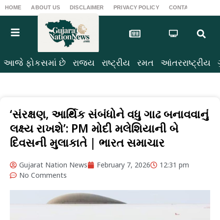
HOME
ABOUT US
DISCLAIMER
PRIVACY POLICY
CONTACT US
T
આજે ફોકસમાં છે
રાજ્ય
રાષ્ટ્રીય
રમત
આંતરરાષ્ટ્રીય
‘સંરક્ષણ, આર્થિક સંબંધોને વધુ ગાઢ બનાવવાનું
લક્ષ્ય રાખશે’: PM મોદી મલેશિયાની બે
દિવસની મુલાકાતે | ભારત સમાચાર
Gujarat Nation News
February 7, 2026
12:31 pm
No Comments