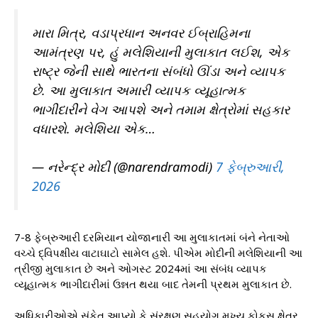
મારા મિત્ર, વડાપ્રધાન અનવર ઈબ્રાહિમના
આમંત્રણ પર, હું મલેશિયાની મુલાકાત લઈશ, એક
રાષ્ટ્ર જેની સાથે ભારતના સંબંધો ઊંડા અને વ્યાપક
છે. આ મુલાકાત અમારી વ્યાપક વ્યૂહાત્મક
ભાગીદારીને વેગ આપશે અને તમામ ક્ષેત્રોમાં સહકાર
વધારશે. મલેશિયા એક…
— નરેન્દ્ર મોદી (@narendramodi)
7 ફેબ્રુઆરી,
2026
7-8 ફેબ્રુઆરી દરમિયાન યોજાનારી આ મુલાકાતમાં બંને નેતાઓ
વચ્ચે દ્વિપક્ષીય વાટાઘાટો સામેલ હશે. પીએમ મોદીની મલેશિયાની આ
ત્રીજી મુલાકાત છે અને ઓગસ્ટ 2024માં આ સંબંધ વ્યાપક
વ્યૂહાત્મક ભાગીદારીમાં ઉન્નત થયા બાદ તેમની પ્રથમ મુલાકાત છે.
અધિકારીઓએ સંકેત આપ્યો કે સંરક્ષણ સહયોગ મુખ્ય ફોકસ ક્ષેત્ર