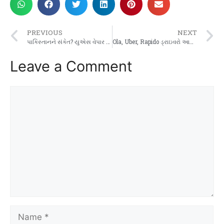
PREVIOUS
NEXT
પાકિસ્તાનને સંકેત? યુએસ વેપાર દૂત તમામ J&K ને ભારતીય પ્રદેશ તરીકે દર્શાવતો નકશો શેર કરે છે | ભારત સમાચાર
Ola, Uber, Rapido ડ્રાઇવરો આજે 6-કલાકની હડતાળ પર: આ શા માટે છે | વ્યાપાર સમાચાર
Leave a Comment