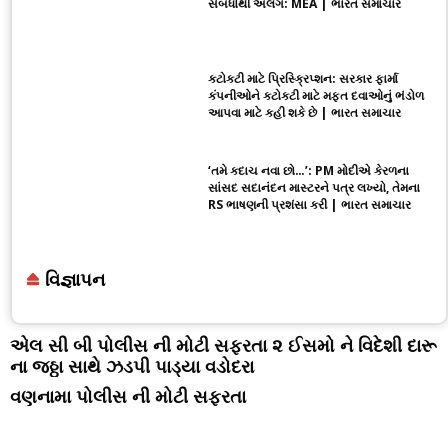
સંબંધોથી અલગ: MEA | ભારત સમાચાર
કટોકટી માટે પ્રિસ્ક્રિપ્શન: સરકાર ફાર્મા
કંપનીઓને કટોકટી માટે મફત દવાઓનું ભંડોળ
આપવા માટે કહી શકે છે | ભારત સમાચાર
‘તમે કદાચ નવા છો…’: PM મોદીએ કેરળના
સાંસદ સદાનંદન માસ્ટરને પત્ર લખ્યો, તેમના
RS ભાષણની પ્રશંસા કરી | ભારત સમાચાર
વિજ્ઞાપન
એલ સી બી પોલીસ ની મોટી સફરતા ૨ ઈસમો ને વિદેશી દારૂ
ના જઠ્ઠા સાથે ઝડપી પાડ્યા વડોદરા
વણનામા પોલીસ ની મોટી સફરતા