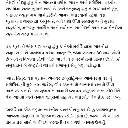
તેમણે નોંધ્યું હતું કે તાજેતરના વર્ષોમાં ભારત અને મલેશિયા વચ્ચેના
સંબંધોમાં સતત સુધારો થયો છે અને જણાવ્યું હતું કે ચર્ચાઓનો હેતુ
વ્યાપક વ્યૂહાત્મક ભાગીદારીને આગળ વધારવાનો રહેશે. વડા
પ્રધાનના જણાવ્યા અનુસાર, બંને પક્ષો ઊંડા સંરક્ષણ અને સુરક્ષા
સહયોગ, મજબૂત આર્થિક અને નવીનતા ભાગીદારી અને નવા ક્ષેત્રોમાં
સહયોગ તરફ કામ કરશે.
વડા પ્રધાને એમ પણ કહ્યું હતું કે તેઓ મલેશિયામાં ભારતીય
સમુદાય સાથે વાર્તાલાપ કરવા આતુર છે, જેમાં લગભગ 30 લાખ લોકો
છે અને તે વિશ્વના સૌથી મોટા ભારતીય ડાયસ્પોરામાં સામેલ છે. તેમણે
સમુદાયને બે રાષ્ટ્રોને જોડતો મજબૂત સેતુ ગણાવ્યો હતો.
“મારા મિત્ર, વડા પ્રધાન અનવર ઇબ્રાહિમના આમંત્રણ પર, હું
મલેશિયાની મુલાકાત લઈશ, જે રાષ્ટ્ર સાથે ભારતના સંબંધો ઊંડા
અને વ્યાપક છે. આ મુલાકાત અમારી વ્યાપક વ્યૂહાત્મક ભાગીદારીને
વેગ આપશે અને તમામ ક્ષેત્રોમાં સહકાર વધારશે,” તેમણે X પર લખ્યું.
“મલેશિયા એક જીવંત ભારતીય ડાયસ્પોરાનું ઘર છે. કુઆલાલંપુરમાં
આજના સમુદાય કાર્યક્રમની રાહ જોઈ રહ્યો છું, જ્યાં મને અમારા
ડાયસ્પોરા સાથે વાર્તાલાપ કરવાની તક મળશે,” તેમણે ઉમેર્યું.