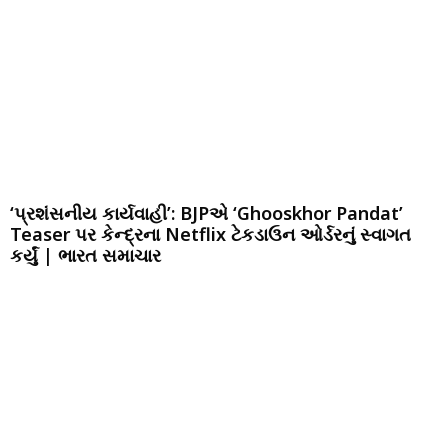
‘પ્રશંસનીય કાર્યવાહી’: BJPએ ‘Ghooskhor Pandat’
Teaser પર કેન્દ્રના Netflix ટેકડાઉન ઓર્ડરનું સ્વાગત
કર્યું | ભારત સમાચાર