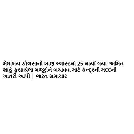
મેઘાલય કોલસાની ખાણ બ્લાસ્ટમાં 25 માર્યા ગયા; અમિત
શાહે ફસાયેલા મજૂરોને બચાવવા માટે કેન્દ્રની મદદની
ખાતરી આપી | ભારત સમાચાર