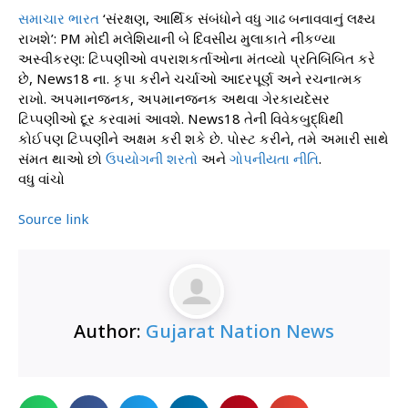
સમાચાર
ભારત
‘સંરક્ષણ, આર્થિક સંબંધોને વધુ ગાઢ બનાવવાનું લક્ષ્ય
રાખશે’: PM મોદી મલેશિયાની બે દિવસીય મુલાકાતે નીકળ્યા
અસ્વીકરણ: ટિપ્પણીઓ વપરાશકર્તાઓના મંતવ્યો પ્રતિબિંબિત કરે
છે, News18 ના. કૃપા કરીને ચર્ચાઓ આદરપૂર્ણ અને રચનાત્મક
રાખો. અપમાનજનક, અપમાનજનક અથવા ગેરકાયદેસર
ટિપ્પણીઓ દૂર કરવામાં આવશે. News18 તેની વિવેકબુદ્ધિથી
કોઈપણ ટિપ્પણીને અક્ષમ કરી શકે છે. પોસ્ટ કરીને, તમે અમારી સાથે
સંમત થાઓ છો
ઉપયોગની શરતો
અને
ગોપનીયતા નીતિ
.
વધુ વાંચો
Source link
Author:
Gujarat Nation News