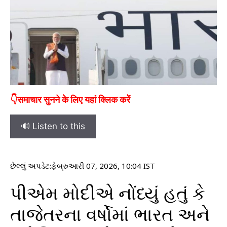
👇समाचार सुनने के लिए यहां क्लिक करें
🔊 Listen to this
છેલ્લું અપડેટ:
ફેબ્રુઆરી 07, 2026, 10:04 IST
પીએમ મોદીએ નોંધ્યું હતું કે
તાજેતરના વર્ષોમાં ભારત અને