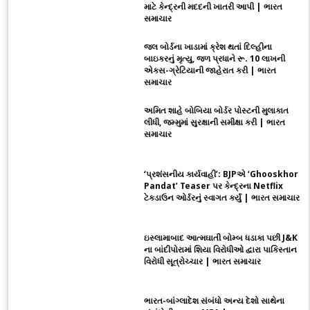
માટે કેન્દ્રની મદદની ખાતરી આપી | ભારત
સમાચાર
જલ બોર્ડના ખાડામાં ક્રેશ થતાં દિલ્હીના
બાઇકરનું મૃત્યુ, જળ પ્રધાને રૂ. 10 લાખની
એક્સ-ગ્રેટિયાની જાહેરાત કરી | ભારત
સમાચાર
અમિત શાહે બોબિયા બોર્ડર પોસ્ટની મુલાકાત
લીધી, જમ્મુમાં સુરક્ષાની સમીક્ષા કરી | ભારત
સમાચાર
‘પ્રશંસનીય કાર્યવાહી’: BJPએ ‘Ghooskhor
Pandat’ Teaser પર કેન્દ્રના Netflix
ટેકડાઉન ઓર્ડરનું સ્વાગત કર્યું | ભારત સમાચાર
ઇસ્લામાબાદ આત્મઘાતી બોમ્બ ધડાકા પછી J&K
ના બાંદીપોરામાં શિયા વિરોધીઓ દ્વારા પાકિસ્તાન
વિરોધી સૂત્રોચ્ચાર | ભારત સમાચાર
ભારત-બાંગ્લાદેશ સંબંધો અન્ય દેશો સાથેના