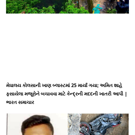
મેઘાલય કોલસાની ખાણ બ્લાસ્ટમાં 25 માર્યા ગયા; અમિત શાહે
ફસાયેલા મજૂરોને બચાવવા માટે કેન્દ્રની મદદની ખાતરી આપી |
ભારત સમાચાર