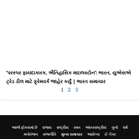
‘પરસ્પર ફાયદાકારક, ઐતિહાસિક માઇલસ્ટોન’: ભારત, યુએસએ
ટ્રેડ ડીલ માટે ફ્રેમવર્ક જાહેર કર્યું | ભારત સમાચાર
1
2
3
આજે ફોકસમાં છે
રાજ્ય
રાષ્ટ્રીય
રમત
આંતરરાષ્ટ્રીય
ગુનો
ધર્મ
મનોરંજન
રાજનીતિ
મુખ્ય સમાચાર
આરોગ્ય
ઈ-પેપર