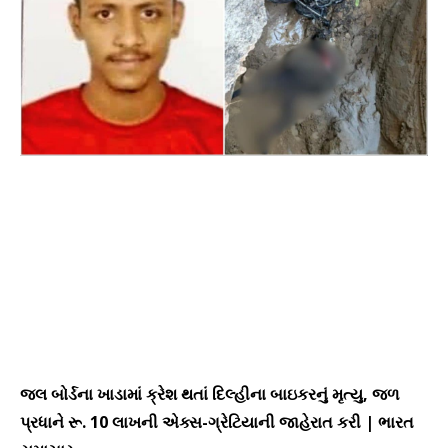
જલ બોર્ડના ખાડામાં ક્રેશ થતાં દિલ્હીના બાઇકરનું મૃત્યુ, જળ
પ્રધાને રૂ. 10 લાખની એક્સ-ગ્રેટિયાની જાહેરાત કરી | ભારત