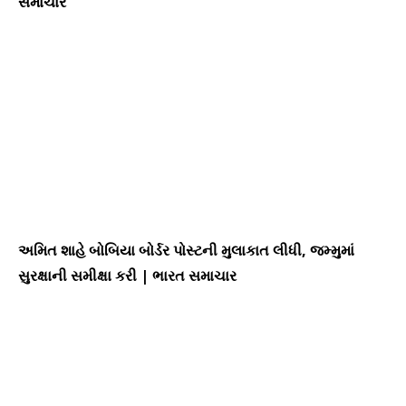
સમાચાર
અમિત શાહે બોબિયા બોર્ડર પોસ્ટની મુલાકાત લીધી, જમ્મુમાં
સુરક્ષાની સમીક્ષા કરી | ભારત સમાચાર