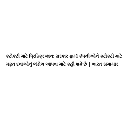
કટોકટી માટે પ્રિસ્ક્રિપ્શન: સરકાર ફાર્મા કંપનીઓને કટોકટી માટે
મફત દવાઓનું ભંડોળ આપવા માટે કહી શકે છે | ભારત સમાચાર