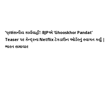
‘પ્રશંસનીય કાર્યવાહી’: BJPએ ‘Ghooskhor Pandat’
Teaser પર કેન્દ્રના Netflix ટેકડાઉન ઓર્ડરનું સ્વાગત કર્યું |
ભારત સમાચાર