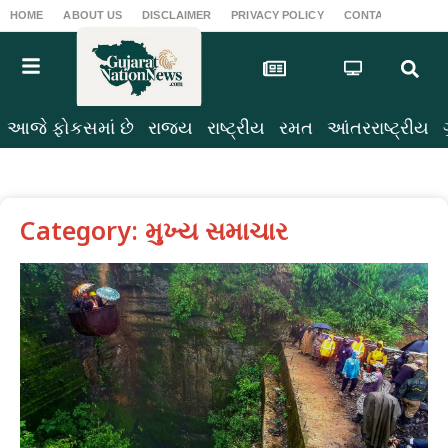
HOME
ABOUT US
DISCLAIMER
PRIVACY POLICY
CONTACT US
T
આજે ફોકસમાં છે
રાજ્ય
રાષ્ટ્રીય
રમત
આંતરરાષ્ટ્રીય
Category: મુખ્ય સમાચાર