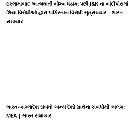
ઇસ્લામાબાદ આત્મઘાતી બોમ્બ ધડાકા પછી J&K ના બાંદીપોરામાં
શિયા વિરોધીઓ દ્વારા પાકિસ્તાન વિરોધી સૂત્રોચ્ચાર | ભારત
સમાચાર
ભારત-બાંગ્લાદેશ સંબંધો અન્ય દેશો સાથેના સંબંધોથી અલગ:
MEA | ભારત સમાચાર