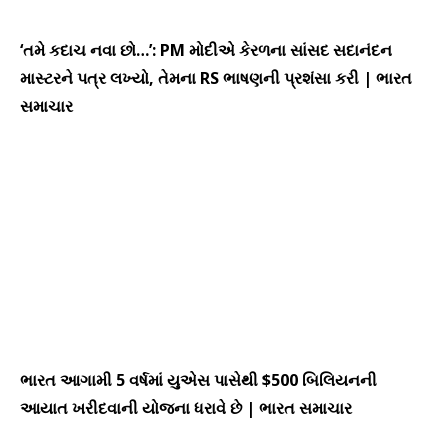
‘તમે કદાચ નવા છો…’: PM મોદીએ કેરળના સાંસદ સદાનંદન
માસ્ટરને પત્ર લખ્યો, તેમના RS ભાષણની પ્રશંસા કરી | ભારત
સમાચાર
ભારત આગામી 5 વર્ષમાં યુએસ પાસેથી $500 બિલિયનની
આયાત ખરીદવાની યોજના ધરાવે છે | ભારત સમાચાર