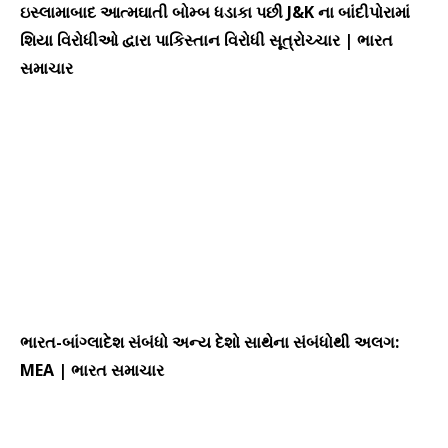
ઇસ્લામાબાદ આત્મઘાતી બોમ્બ ધડાકા પછી J&K ના બાંદીપોરામાં
શિયા વિરોધીઓ દ્વારા પાકિસ્તાન વિરોધી સૂત્રોચ્ચાર | ભારત
સમાચાર
ભારત-બાંગ્લાદેશ સંબંધો અન્ય દેશો સાથેના સંબંધોથી અલગ:
MEA | ભારત સમાચાર