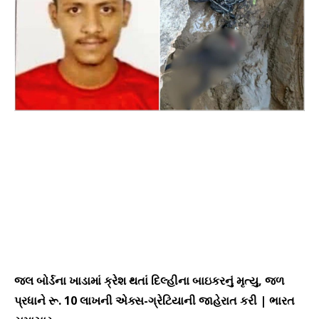
જલ બોર્ડના ખાડામાં ક્રેશ થતાં દિલ્હીના બાઇકરનું મૃત્યુ, જળ
પ્રધાને રૂ. 10 લાખની એક્સ-ગ્રેટિયાની જાહેરાત કરી | ભારત