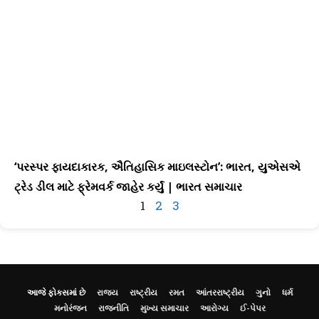
‘પરસ્પર ફાયદાકારક, ઐતિહાસિક માઇલસ્ટોન’: ભારત, યુએસએ
ટ્રેડ ડીલ માટે ફ્રેમવર્ક જાહેર કર્યું | ભારત સમાચાર
1
2
3
આજે ફોકસમાં છે
રાજ્ય
રાષ્ટ્રીય
રમત
આંતરરાષ્ટ્રીય
ગુનો
ધર્મ
મનોરંજન
રાજનીતિ
મુખ્ય સમાચાર
આરોગ્ય
ઈ-પેપર