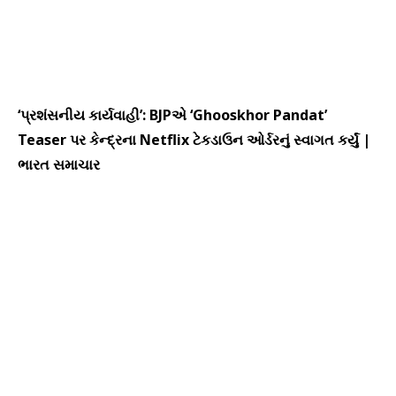
‘પ્રશંસનીય કાર્યવાહી’: BJPએ ‘Ghooskhor Pandat’
Teaser પર કેન્દ્રના Netflix ટેકડાઉન ઓર્ડરનું સ્વાગત કર્યું |
ભારત સમાચાર