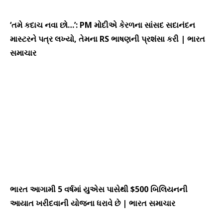
‘તમે કદાચ નવા છો…’: PM મોદીએ કેરળના સાંસદ સદાનંદન
માસ્ટરને પત્ર લખ્યો, તેમના RS ભાષણની પ્રશંસા કરી | ભારત
સમાચાર
ભારત આગામી 5 વર્ષમાં યુએસ પાસેથી $500 બિલિયનની
આયાત ખરીદવાની યોજના ધરાવે છે | ભારત સમાચાર