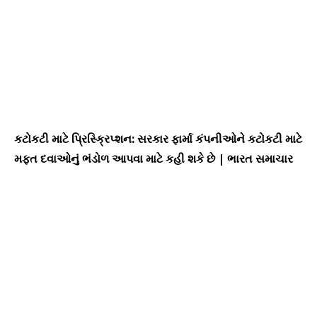
કટોકટી માટે પ્રિસ્ક્રિપ્શન: સરકાર ફાર્મા કંપનીઓને કટોકટી માટે
મફત દવાઓનું ભંડોળ આપવા માટે કહી શકે છે | ભારત સમાચાર