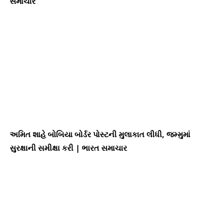
સમાચાર
અમિત શાહે બોબિયા બોર્ડર પોસ્ટની મુલાકાત લીધી, જમ્મુમાં
સુરક્ષાની સમીક્ષા કરી | ભારત સમાચાર