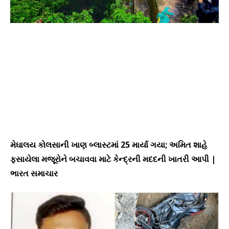
મેઘાલય કોલસાની ખાણ બ્લાસ્ટમાં 25 માર્યા ગયા; અમિત શાહે
ફસાયેલા મજૂરોને બચાવવા માટે કેન્દ્રની મદદની ખાતરી આપી |
ભારત સમાચાર