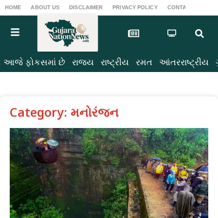
HOME
ABOUT US
DISCLAIMER
PRIVACY POLICY
CONTACT US
T
આજે ફોકસમાં છે
રાજ્ય
રાષ્ટ્રીય
રમત
આંતરરાષ્ટ્રીય
Category: મનોરંજન