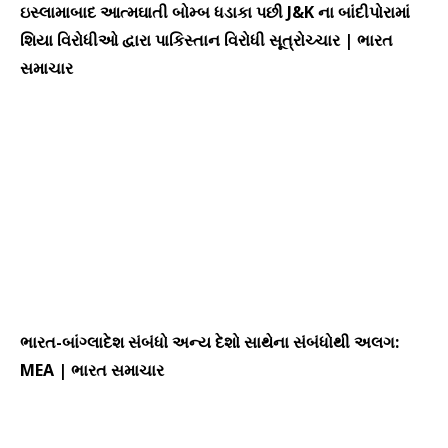
ઇસ્લામાબાદ આત્મઘાતી બોમ્બ ધડાકા પછી J&K ના બાંદીપોરામાં
શિયા વિરોધીઓ દ્વારા પાકિસ્તાન વિરોધી સૂત્રોચ્ચાર | ભારત
સમાચાર
ભારત-બાંગ્લાદેશ સંબંધો અન્ય દેશો સાથેના સંબંધોથી અલગ:
MEA | ભારત સમાચાર