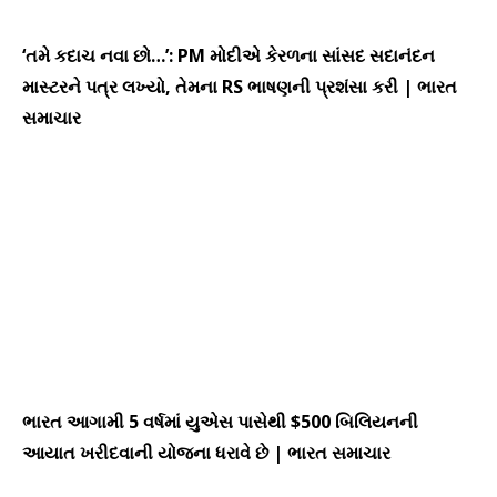
‘તમે કદાચ નવા છો…’: PM મોદીએ કેરળના સાંસદ સદાનંદન
માસ્ટરને પત્ર લખ્યો, તેમના RS ભાષણની પ્રશંસા કરી | ભારત
સમાચાર
ભારત આગામી 5 વર્ષમાં યુએસ પાસેથી $500 બિલિયનની
આયાત ખરીદવાની યોજના ધરાવે છે | ભારત સમાચાર