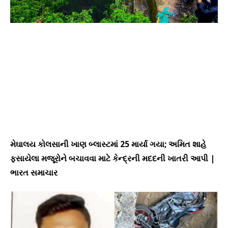
મેઘાલય કોલસાની ખાણ બ્લાસ્ટમાં 25 માર્યા ગયા; અમિત શાહે
ફસાયેલા મજૂરોને બચાવવા માટે કેન્દ્રની મદદની ખાતરી આપી |
ભારત સમાચાર