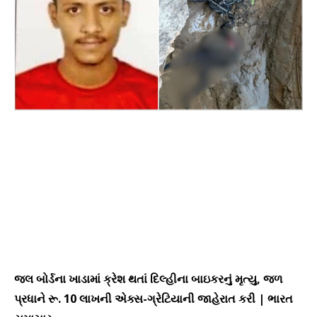
જલ બોર્ડના ખાડામાં ક્રેશ થતાં દિલ્હીના બાઇકરનું મૃત્યુ, જળ
પ્રધાને રૂ. 10 લાખની એક્સ-ગ્રેટિયાની જાહેરાત કરી | ભારત