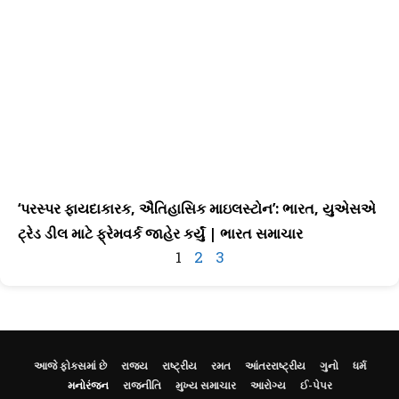
‘પરસ્પર ફાયદાકારક, ઐતિહાસિક માઇલસ્ટોન’: ભારત, યુએસએ
ટ્રેડ ડીલ માટે ફ્રેમવર્ક જાહેર કર્યું | ભારત સમાચાર
1
2
3
આજે ફોકસમાં છે
રાજ્ય
રાષ્ટ્રીય
રમત
આંતરરાષ્ટ્રીય
ગુનો
ધર્મ
મનોરંજન
રાજનીતિ
મુખ્ય સમાચાર
આરોગ્ય
ઈ-પેપર