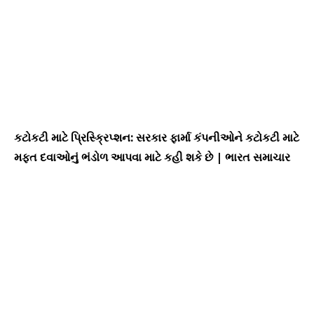
કટોકટી માટે પ્રિસ્ક્રિપ્શન: સરકાર ફાર્મા કંપનીઓને કટોકટી માટે
મફત દવાઓનું ભંડોળ આપવા માટે કહી શકે છે | ભારત સમાચાર