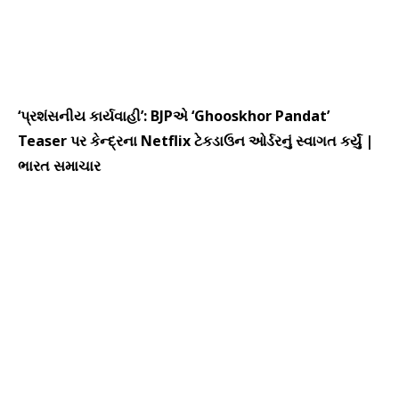
‘પ્રશંસનીય કાર્યવાહી’: BJPએ ‘Ghooskhor Pandat’
Teaser પર કેન્દ્રના Netflix ટેકડાઉન ઓર્ડરનું સ્વાગત કર્યું |
ભારત સમાચાર