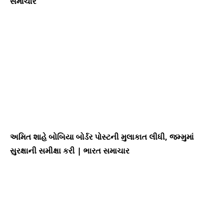
સમાચાર
અમિત શાહે બોબિયા બોર્ડર પોસ્ટની મુલાકાત લીધી, જમ્મુમાં
સુરક્ષાની સમીક્ષા કરી | ભારત સમાચાર