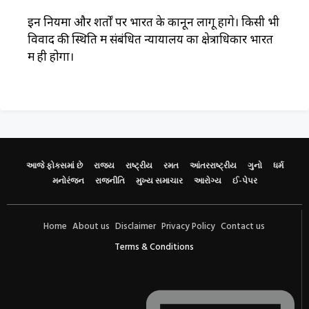
इन नियमों और शर्तों पर भारत के कानून लागू होंगे। किसी भी
विवाद की स्थिति में संबंधित न्यायालय का क्षेत्राधिकार भारत
में ही होगा।
આજે ફોકસમાં છે
રાજ્ય
રાષ્ટ્રીય
રમત
આંતરરાષ્ટ્રીય
ગુનો
ધર્મ
મનોરંજન
રાજનીતિ
મુખ્ય સમાચાર
આરોગ્ય
ઈ-પેપર
Home
About us
Disclaimer
Privacy Policy
Contact us
Terms & Conditions