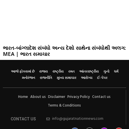
ભારત-બાંગ્લાદેશ સંબંધો અન્ય દેશો સાથેના સંબંધોથી અલગ:
MEA | ભારત સમાચાર
આજે ફોકસમાં છે
રાજ્ય
રાષ્ટ્રીય
રમત
આંતરરાષ્ટ્રીય
ગુનો
ધર્મ
મનોરંજન
રાજનીતિ
મુખ્ય સમાચાર
આરોગ્ય
ઈ-પેપર
Home
About us
Disclaimer
Privacy Policy
Contact us
Terms & Conditions
info@gujaratnationnews.com
CONTACT US