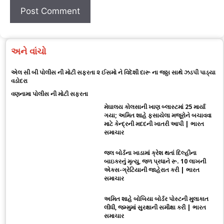
અને વાંચો
એલ સી બી પોલીસ ની મોટી સફરતા ૨ ઈસમો ને વિદેશી દારૂ ના જઠ્ઠા સાથે ઝડપી પાડ્યા
વડોદરા
વણનામા પોલીસ ની મોટી સફરતા
મેઘાલય કોલસાની ખાણ બ્લાસ્ટમાં 25 માર્યા
ગયા; અમિત શાહે ફસાયેલા મજૂરોને બચાવવા
માટે કેન્દ્રની મદદની ખાતરી આપી | ભારત
સમાચાર
જલ બોર્ડના ખાડામાં ક્રેશ થતાં દિલ્હીના
બાઇકરનું મૃત્યુ, જળ પ્રધાને રૂ. 10 લાખની
એક્સ-ગ્રેટિયાની જાહેરાત કરી | ભારત
સમાચાર
અમિત શાહે બોબિયા બોર્ડર પોસ્ટની મુલાકાત
લીધી, જમ્મુમાં સુરક્ષાની સમીક્ષા કરી | ભારત
સમાચાર