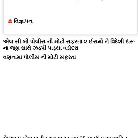
વિજ્ઞાપન
એલ સી બી પોલીસ ની મોટી સફરતા ૨ ઈસમો ને વિદેશી દારૂ
ના જઠ્ઠા સાથે ઝડપી પાડ્યા વડોદરા
વણનામા પોલીસ ની મોટી સફરતા