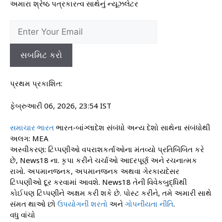
અમારા શ્રેષ્ઠ પત્રકારત્વ સાથેનું ન્યૂઝલેટર
સબમિટ કરો
પ્રથમ પ્રકાશિત:
ફેબ્રુઆરી 06, 2026, 23:54 IST
સમાચાર
ભારત
ભારત-બાંગ્લાદેશ સંબંધો અન્ય દેશો સાથેના સંબંધોથી
અલગ: MEA
અસ્વીકરણ: ટિપ્પણીઓ વપરાશકર્તાઓના મંતવ્યો પ્રતિબિંબિત કરે
છે, News18 ના. કૃપા કરીને ચર્ચાઓ આદરપૂર્ણ અને રચનાત્મક
રાખો. અપમાનજનક, અપમાનજનક અથવા ગેરકાયદેસર
ટિપ્પણીઓ દૂર કરવામાં આવશે. News18 તેની વિવેકબુદ્ધિથી
કોઈપણ ટિપ્પણીને અક્ષમ કરી શકે છે. પોસ્ટ કરીને, તમે અમારી સાથે
સંમત થાઓ છો
ઉપયોગની શરતો
અને
ગોપનીયતા નીતિ
.
વધુ વાંચો