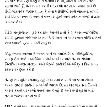
સરકારે એમ પણ કહ્યું કે તે પડોશી દેશોમાં, ખાસ કરીને ભારતની
સુરક્ષા અને હિતોને અસર કરતી ઘટનાઓ પર સતત નજર રાખે છે.
સિંહે ભારપૂર્વક જણાવ્યું હતું કે તેના પડોશીઓ સાથે ભારતના સંબંધો
સર્વોચ્ચ અગ્રતા છે અને તે પરસ્પર હિતો અને વર્તમાન સંજોગો દ્વારા
આકાર લે છે.
વિદેશ મંત્રાલયને પ્રશ્ન કરવામાં આવ્યો હતો કે શું ભારત-બાંગ્લાદેશ
સંબંધો હાલમાં સંવેદનશીલ તબક્કે છે અને જો પાકિસ્તાન પરિસ્થિતિનો
લાભ લેવાનો પ્રયાસ કરી રહ્યું છે.
સિંહે જવાબ આપ્યો કે ભારત અને બાંગ્લાદેશ ઊંડા ઐતિહાસિક,
સાંસ્કૃતિક અને સામાજિક સંબંધો ધરાવે છે અને તેમના સંબંધો
નિયમિત આદાનપ્રદાન અને બેઠકો સાથે લોકો-કેન્દ્રિત વિકાસ પર
ધ્યાન કેન્દ્રિત કરે છે.
તેમણે ભારપૂર્વક જણાવ્યું હતું કે બાંગ્લાદેશ સાથે ભારતના સંબંધો
અન્ય રાષ્ટ્રો સાથેના સંબંધોથી અલગ છે. સરકાર ભારતના હિતોને
અસર કરતી ઘટનાઓ પ્રત્યે સતર્ક રહે છે અને તેની સુરક્ષા માટે
તમામ જરૂરી પગલાં લે છે.
MEA ને એ પણ પૂછવામાં આવ્યું કે શું ભારતે બાંગ્લાદેશમાં લઘુમતી