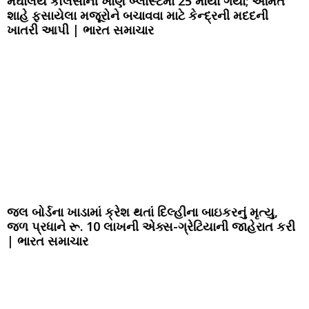
મેઘાલય કોલસાની ખાણ બ્લાસ્ટમાં 25 માર્યા ગયા; અમિત
શાહે ફસાયેલા મજૂરોને બચાવવા માટે કેન્દ્રની મદદની
ખાતરી આપી | ભારત સમાચાર
જલ બોર્ડના ખાડામાં ક્રેશ થતાં દિલ્હીના બાઇકરનું મૃત્યુ,
જળ પ્રધાને રૂ. 10 લાખની એક્સ-ગ્રેટિયાની જાહેરાત કરી
| ભારત સમાચાર