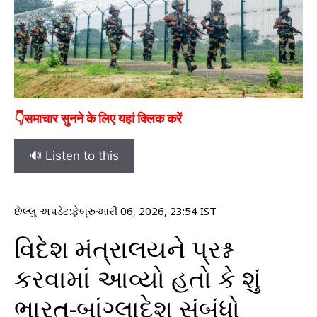
👇समाचार सुनने के लिए यहां क्लिक करें
🔊 Listen to this
છેલ્લું અપડેટ:
ફેબ્રુઆરી 06, 2026, 23:54 IST
વિદેશ મંત્રાલયને પ્રશ્ન
કરવામાં આવ્યો હતો કે શું
ભારત-બાંગ્લાદેશ સંબંધો