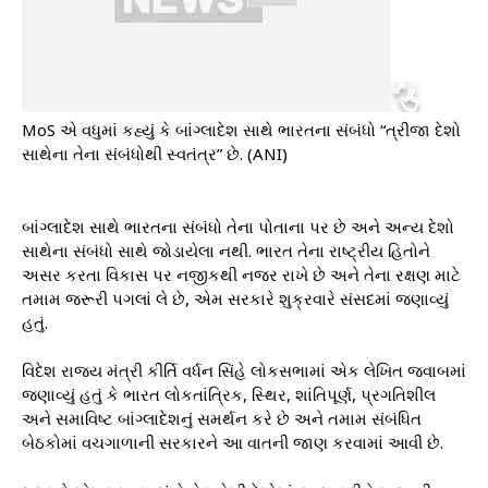
MoS એ વધુમાં કહ્યું કે બાંગ્લાદેશ સાથે ભારતના સંબંધો “ત્રીજા દેશો
સાથેના તેના સંબંધોથી સ્વતંત્ર” છે. (ANI)
બાંગ્લાદેશ સાથે ભારતના સંબંધો તેના પોતાના પર છે અને અન્ય દેશો
સાથેના સંબંધો સાથે જોડાયેલા નથી. ભારત તેના રાષ્ટ્રીય હિતોને
અસર કરતા વિકાસ પર નજીકથી નજર રાખે છે અને તેના રક્ષણ માટે
તમામ જરૂરી પગલાં લે છે, એમ સરકારે શુક્રવારે સંસદમાં જણાવ્યું
હતું.
વિદેશ રાજ્ય મંત્રી કીર્તિ વર્ધન સિંહે લોકસભામાં એક લેખિત જવાબમાં
જણાવ્યું હતું કે ભારત લોકતાંત્રિક, સ્થિર, શાંતિપૂર્ણ, પ્રગતિશીલ
અને સમાવિષ્ટ બાંગ્લાદેશનું સમર્થન કરે છે અને તમામ સંબંધિત
બેઠકોમાં વચગાળાની સરકારને આ વાતની જાણ કરવામાં આવી છે.