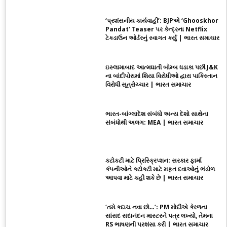
‘પ્રશંસનીય કાર્યવાહી’: BJPએ ‘Ghooskhor
Pandat’ Teaser પર કેન્દ્રના Netflix
ટેકડાઉન ઓર્ડરનું સ્વાગત કર્યું | ભારત સમાચાર
ઇસ્લામાબાદ આત્મઘાતી બોમ્બ ધડાકા પછી J&K
ના બાંદીપોરામાં શિયા વિરોધીઓ દ્વારા પાકિસ્તાન
વિરોધી સૂત્રોચ્ચાર | ભારત સમાચાર
ભારત-બાંગ્લાદેશ સંબંધો અન્ય દેશો સાથેના
સંબંધોથી અલગ: MEA | ભારત સમાચાર
કટોકટી માટે પ્રિસ્ક્રિપ્શન: સરકાર ફાર્મા
કંપનીઓને કટોકટી માટે મફત દવાઓનું ભંડોળ
આપવા માટે કહી શકે છે | ભારત સમાચાર
‘તમે કદાચ નવા છો…’: PM મોદીએ કેરળના
સાંસદ સદાનંદન માસ્ટરને પત્ર લખ્યો, તેમના
RS ભાષણની પ્રશંસા કરી | ભારત સમાચાર