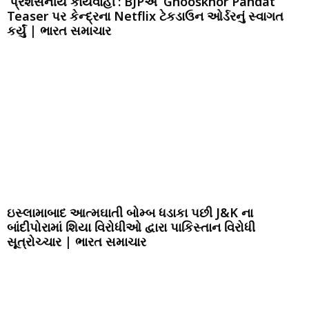
‘પ્રશંસનીય કાર્યવાહી’: BJPએ ‘Ghooskhor Pandat’
Teaser પર કેન્દ્રના Netflix ટેકડાઉન ઓર્ડરનું સ્વાગત
કર્યું | ભારત સમાચાર
ઇસ્લામાબાદ આત્મઘાતી બોમ્બ ધડાકા પછી J&K ના
બાંદીપોરામાં શિયા વિરોધીઓ દ્વારા પાકિસ્તાન વિરોધી
સૂત્રોચ્ચાર | ભારત સમાચાર