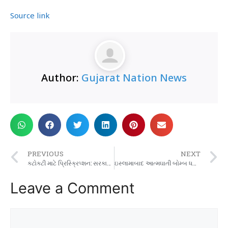
Source link
Author:
Gujarat Nation News
PREVIOUS
NEXT
કટોકટી માટે પ્રિસ્ક્રિપ્શન: સરકાર ફાર્મા કંપનીઓને કટોકટી માટે મફત દવાઓનું ભંડોળ આપવા માટે કહી શકે છે | ભારત સમાચાર
ઇસ્લામાબાદ આત્મઘાતી બોમ્બ ધડાકા પછી J&K ના બાંદીપોરામાં શિયા વિરોધીઓ દ્વારા પાકિસ્તાન વિરોધી સૂત્રોચ્ચાર | ભારત સમાચાર
Leave a Comment