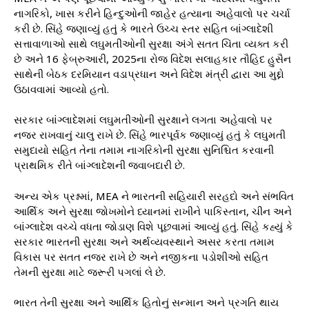
નાગરિકો, ખાસ કરીને હિન્દુઓની જાહેર હત્યાના અહેવાલો પર ચર્ચા
કરી છે. સિંહે જણાવ્યું હતું કે ભારતે ઉચ્ચ સ્તર સહિત બાંગ્લાદેશી
સત્તાવાળાઓ સાથે લઘુમતીઓની સુરક્ષા અંગે સતત ચિંતા વ્યક્ત કરી
છે અને 16 ફેબ્રુઆરી, 2025ના રોજ વિદેશ સલાહકાર તૌહિદ હુસૈન
સાથેની બેઠક દરમિયાન વડાપ્રધાન અને વિદેશ મંત્રી દ્વારા આ મુદ્દો
ઉઠાવવામાં આવ્યો હતો.
સરકાર બાંગ્લાદેશમાં લઘુમતીઓની સુરક્ષાને લગતા અહેવાલો પર
નજર રાખવાનું ચાલુ રાખે છે. સિંહે ભારપૂર્વક જણાવ્યું હતું કે લઘુમતી
સમુદાયો સહિત તેના તમામ નાગરિકોની સુરક્ષા સુનિશ્ચિત કરવાની
પ્રાથમિક રીતે બાંગ્લાદેશની જવાબદારી છે.
અન્ય એક પ્રશ્નમાં, MEA ને ભારતની સહિયારી સરહદો અને સંભવિત
આર્થિક અને સુરક્ષા જોખમોને ધ્યાનમાં રાખીને પાકિસ્તાન, ચીન અને
બાંગ્લાદેશ વચ્ચે વધતા જોડાણ વિશે પૂછવામાં આવ્યું હતું. સિંહે કહ્યું કે
સરકાર ભારતની સુરક્ષા અને અર્થવ્યવસ્થાને અસર કરતા તમામ
વિકાસ પર સતત નજર રાખે છે અને નજીકના પડોશીઓ સહિત
તેમની સુરક્ષા માટે જરૂરી પગલાં લે છે.
ભારત તેની સુરક્ષા અને આર્થિક હિતોનું સન્માન અને પ્રગતિ થાય