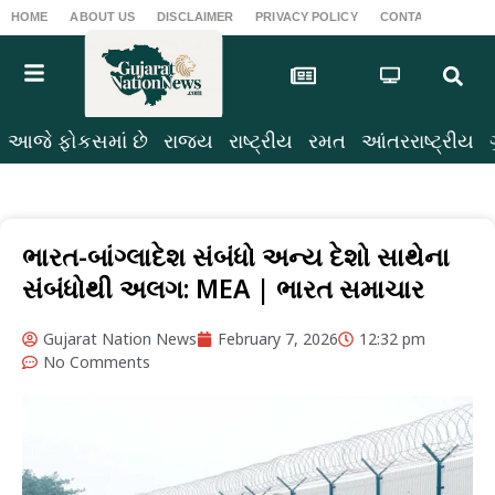
HOME
ABOUT US
DISCLAIMER
PRIVACY POLICY
CONTACT US
T
આજે ફોકસમાં છે
રાજ્ય
રાષ્ટ્રીય
રમત
આંતરરાષ્ટ્રીય
ભારત-બાંગ્લાદેશ સંબંધો અન્ય દેશો સાથેના
સંબંધોથી અલગ: MEA | ભારત સમાચાર
Gujarat Nation News
February 7, 2026
12:32 pm
No Comments