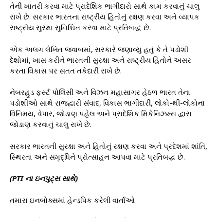
તેની ખાતરી કરવા માટે પ્રાદેશિક ભાગીદારો સાથે કામ કરવાનું ચાલુ
રાખે છે. સરકાર ભારતના રાષ્ટ્રીય હિતોનું રક્ષણ કરવા અને વ્યાપક
રાષ્ટ્રીય સુરક્ષા સુનિશ્ચિત કરવા માટે પ્રતિબદ્ધ છે.
એક અલગ લેખિત જવાબમાં, સરકારે જણાવ્યું હતું કે તે પડોશી
દેશોમાં, ખાસ કરીને ભારતની સુરક્ષા અને રાષ્ટ્રીય હિતોને અસર
કરતા વિકાસ પર સતત તકેદારી રાખે છે.
નેબરહુડ ફર્સ્ટ પોલિસી અને વિઝન મહાસાગર હેઠળ ભારત તેના
પડોશીઓ સાથે રાજદ્વારી સંવાદ, વિકાસ ભાગીદારી, લોકો-થી-લોકોના
વિનિમય, વેપાર, જોડાણ પહેલ અને પ્રાદેશિક મિકેનિઝમ્સ દ્વારા
જોડાણ કરવાનું ચાલુ રાખે છે.
સરકાર ભારતની સુરક્ષા અને હિતોનું રક્ષણ કરવા અને પ્રદેશમાં શાંતિ,
સ્થિરતા અને સમૃદ્ધિને પ્રોત્સાહન આપવા માટે પ્રતિબદ્ધ છે.
(PTI ના ઇનપુટ્સ સાથે)
તમારા ઇનબોક્સમાં હેન્ડપિક કરેલી વાર્તાઓ