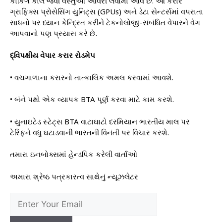
કોકિંગ કોલ જેવી વસ્તુઓ આવરી લેવામાં આવે છે. આ કરાર
ગ્રાફિક્સ પ્રોસેસિંગ યુનિટ્સ (GPUs) અને ડેટા સેન્ટર્સમાં વપરાતા
સાધનો પર ધ્યાન કેન્દ્રિત કરીને ટેકનોલોજી-સંબંધિત વેપારને વેગ
આપવાનો પણ પ્રયાસ કરે છે.
દ્વિપક્ષીય વેપાર કરાર રોડમેપ
• વચગાળાના કરારનો તાત્કાલિક અમલ કરવામાં આવશે.
• બંને પક્ષો એક વ્યાપક BTA પૂર્ણ કરવા માટે કામ કરશે.
• યુનાઇટેડ સ્ટેટ્સ BTA વાટાઘાટો દરમિયાન ભારતીય માલ પર
ટેરિફને વધુ ઘટાડવાની ભારતની વિનંતી પર વિચાર કરશે.
તમારા ઇનબોક્સમાં હેન્ડપિક કરેલી વાર્તાઓ
અમારા શ્રેષ્ઠ પત્રકારત્વ સાથેનું ન્યૂઝલેટર