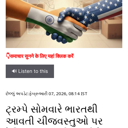
👇समाचार सुनने के लिए यहां क्लिक करें
🔊 Listen to this
છેલ્લું અપડેટ:
ફેબ્રુઆરી 07, 2026, 08:14 IST
ટ્રમ્પે સોમવારે ભારતથી
આવતી ચીજવસ્તુઓ પર