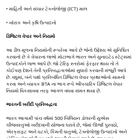
• માહિતી અને સંચાર ટેકનોલોજી (ICT) માલ
• ખોરાક અને કૃષિ ઉત્પાદનો
ડિજિટલ વેપાર અને નિયમો
આ ડીલ મૂળના નિયમોની રૂપરેખા આપે છે જેનો ઉદ્દેશ્ય એ સુનિશ્ચિત
કરવાનો છે કે વેપારના લાભો મોટાભાગે ભારત અને યુનાઇટેડ સ્ટેટ્સમાં
ઉત્પાદકોને લાભ આપે છે. જો ટેરિફ સ્તરોમાં ફેરફાર થાય તો તે
કોઈપણ દેશને તેની પ્રતિબદ્ધતાઓમાં સુધારો કરવાની મંજૂરી આપે
છે. વધુમાં, બંને પક્ષો પ્રતિબંધિત ડિજિટલ વેપાર પ્રથાઓનો સામનો
કરવા અને વ્યાપક BTA ના ભાગ રૂપે ઔપચારિક ડિજિટલ વેપાર
નિયમો વિકસાવવા તરફ આગળ વધવા સંમત થયા છે.
ભારતની ખરીદી પ્રતિબદ્ધતા
ભારત આગામી પાંચ વર્ષમાં 500 બિલિયન ડોલરની યુએસ
ચીજવસ્તુઓ ખરીદવાની યોજના ધરાવે છે, જેમાં ઊર્જા પુરવઠો,
એરક્રાફ્ટ અને ઘટકો, કિંમતી ધાતુઓ, ટેક્નોલોજી ઉત્પાદનો અને