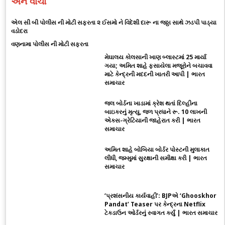
અને વાંચો
એલ સી બી પોલીસ ની મોટી સફરતા ૨ ઈસમો ને વિદેશી દારૂ ના જઠ્ઠા સાથે ઝડપી પાડ્યા
વડોદરા
વણનામા પોલીસ ની મોટી સફરતા
મેઘાલય કોલસાની ખાણ બ્લાસ્ટમાં 25 માર્યા
ગયા; અમિત શાહે ફસાયેલા મજૂરોને બચાવવા
માટે કેન્દ્રની મદદની ખાતરી આપી | ભારત
સમાચાર
જલ બોર્ડના ખાડામાં ક્રેશ થતાં દિલ્હીના
બાઇકરનું મૃત્યુ, જળ પ્રધાને રૂ. 10 લાખની
એક્સ-ગ્રેટિયાની જાહેરાત કરી | ભારત
સમાચાર
અમિત શાહે બોબિયા બોર્ડર પોસ્ટની મુલાકાત
લીધી, જમ્મુમાં સુરક્ષાની સમીક્ષા કરી | ભારત
સમાચાર
‘પ્રશંસનીય કાર્યવાહી’: BJPએ ‘Ghooskhor
Pandat’ Teaser પર કેન્દ્રના Netflix
ટેકડાઉન ઓર્ડરનું સ્વાગત કર્યું | ભારત સમાચાર