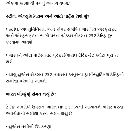
એક શક્તિશાળી પગલું આગળ વધશે.”
સ્ટીલ, એલ્યુમિનિયમ અને ઓટો પાર્ટ્સ વિશે શું?
• સ્ટીલ, એલ્યુમિનિયમ અને કોપર સંબંધિત ભારતીય એરક્રાફ્ટ
અને એરક્રાફ્ટના ભાગો પરના ચોક્કસ સેક્શન 232 ટેરિફ દૂર
કરવામાં આવશે.
• ભારતને ઓટો પાર્ટ્સ માટે પ્રેફરન્શિયલ ટેરિફ-રેટ ક્વોટા પ્રાપ્ત
થશે.
• ચાલુ યુએસ સેક્શન 232 તપાસને અનુરૂપ ફાર્માસ્યુટિકલ ટેરિફની
સમીક્ષા કરવામાં આવશે.
ભારત બીજું શું સંમત થયું છે?
ટેરિફ અવરોધો ઉપરાંત, ભારત લાંબા સમયથી આયાતને અસર કરતા
અવરોધોની સમીક્ષા કરવા સંમત થયું છે:
• યુએસ તબીબી ઉપકરણો