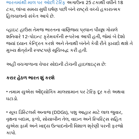
ભારતમાંથી માલ પર ઓછી ટેરિફ
અગાઉના 25 ટકાથી વધીને 18
ટકા, લાંબા સમય સુધી ઘર્ષણ પછી બંને રાષ્ટ્રો વચ્ચે હકારાત્મક
હિલચાલનો સંકેત આપે છે.
વ્હાઇટ હાઉસ તેમજ ભારતના વાણિજ્ય પ્રધાન પીયૂષ ગોયલે
શનિવારે 12-પોઇન્ટ ફ્રેમવર્કની રૂપરેખા આપી હતી, જેમાં બે દેશો
જ્યાં ધ્યાન કેન્દ્રિત કરશે અને તેનાથી બંનેને કેવી રીતે ફાયદો થશે તે
મુખ્ય ક્ષેત્રોની સ્પષ્ટપણે સૂચિબદ્ધ કરી હતી.
અહીં વચગાળાના વેપાર સોદાની ટોચની હાઇલાઇટ્સ છે:
કરાર હેઠળ ભારત શું કરશે
• તમામ યુએસ ઔદ્યોગિક માલસામાન પર ટેરિફ દૂર કરો અથવા
ઘટાડો.
• સૂકા ડિસ્ટિલર્સ અનાજ (DDGs), પશુ આહાર માટે લાલ જુવાર,
વૃક્ષના બદામ, ફળો, સોયાબીન તેલ, વાઇન અને સ્પિરિટ્સ સહિત
યુએસ ફાર્મ અને ખાદ્ય ઉત્પાદનોની વિશાળ શ્રેણી પરની ફરજો
કાપો.