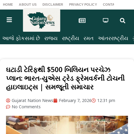
HOME
ABOUT US
DISCLAIMER
PRIVACY POLICY
CONTACT US
T
આજે ફોકસમાં છે
રાજ્ય
રાષ્ટ્રીય
રમત
આંતરરાષ્ટ્રીય
ઘટાડી ટેરિફથી $500 બિલિયન પરચેઝ
પ્લાન: ભારત-યુએસ ટ્રેડ ફ્રેમવર્કની ટોચની
હાઇલાઇટ્સ | સમજૂતી સમાચાર
Gujarat Nation News
February 7, 2026
12:31 pm
No Comments