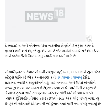
ટેક્સટાઈલ અને એપેરલ જેવા ભારતીય ક્ષેત્રોને ટેરિફમાં કાપનો
ફાયદો થઈ શકે છે, જે યુ.એસ.માં લેન્ડેડ ખર્ચમાં ઘટાડો કરે છે. જેમ્સ
અને જ્વેલરીની નિકાસ વધુ સ્પર્ધાત્મક બની શકે છે.
સીમાચિહ્નરૂપ વેપાર સોદાની નજીક પહોંચતા, ભારત અને યુનાઇટેડ
સ્ટેટ્સે શનિવારે એક અનાવરણ કર્યું
વચગાળાનું માળખું
ટેરિફ
ઘટાડવા, આર્થિક સહયોગને વધુ ગાઢ બનાવવા અને ઉર્જા સંબંધોને
મજબૂત કરવા પર ધ્યાન કેન્દ્રિત કરવા સાથે. અમેરિકી રાષ્ટ્રપતિ
ડોનાલ્ડ ટ્રમ્પ અને વડાપ્રધાન નરેન્દ્ર મોદી બંનેએ આ કરારને
વ્યાપક દ્વિપક્ષીય વેપાર કરાર (BTA) તરફ એક મોટું પગલું ગણાવ્યું
છે. ટ્રમ્પે સોમવારે યોજનાની જાહેરાત કર્યા પછી આ પગલું આવ્યું છે