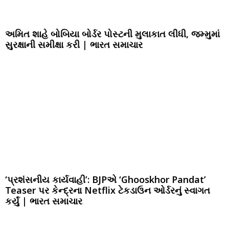
અમિત શાહે બોબિયા બોર્ડર પોસ્ટની મુલાકાત લીધી, જમ્મુમાં
સુરક્ષાની સમીક્ષા કરી | ભારત સમાચાર
‘પ્રશંસનીય કાર્યવાહી’: BJPએ ‘Ghooskhor Pandat’
Teaser પર કેન્દ્રના Netflix ટેકડાઉન ઓર્ડરનું સ્વાગત
કર્યું | ભારત સમાચાર