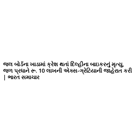
જલ બોર્ડના ખાડામાં ક્રેશ થતાં દિલ્હીના બાઇકરનું મૃત્યુ,
જળ પ્રધાને રૂ. 10 લાખની એક્સ-ગ્રેટિયાની જાહેરાત કરી
| ભારત સમાચાર