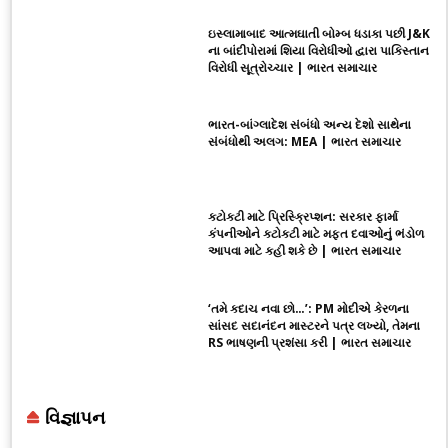
ઇસ્લામાબાદ આત્મઘાતી બોમ્બ ધડાકા પછી J&K
ના બાંદીપોરામાં શિયા વિરોધીઓ દ્વારા પાકિસ્તાન
વિરોધી સૂત્રોચ્ચાર | ભારત સમાચાર
ભારત-બાંગ્લાદેશ સંબંધો અન્ય દેશો સાથેના
સંબંધોથી અલગ: MEA | ભારત સમાચાર
કટોકટી માટે પ્રિસ્ક્રિપ્શન: સરકાર ફાર્મા
કંપનીઓને કટોકટી માટે મફત દવાઓનું ભંડોળ
આપવા માટે કહી શકે છે | ભારત સમાચાર
‘તમે કદાચ નવા છો…’: PM મોદીએ કેરળના
સાંસદ સદાનંદન માસ્ટરને પત્ર લખ્યો, તેમના
RS ભાષણની પ્રશંસા કરી | ભારત સમાચાર
વિજ્ઞાપન