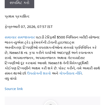
સબમિટ કરો
પ્રથમ પ્રકાશિત:
ફેબ્રુઆરી 07, 2026, 07:57 IST
સમાચાર
સમજાવનાર
ઘટાડી ટેરિફથી $500 બિલિયન ખરીદી યોજના:
ભારત-યુએસ ટ્રેડ ફ્રેમવર્કની ટોચની હાઇલાઇટ્સ
અસ્વીકરણ: ટિપ્પણીઓ વપરાશકર્તાઓના મંતવ્યો પ્રતિબિંબિત કરે
છે, News18 ના. કૃપા કરીને ચર્ચાઓ આદરપૂર્ણ અને રચનાત્મક
રાખો. અપમાનજનક, અપમાનજનક અથવા ગેરકાયદેસર
ટિપ્પણીઓ દૂર કરવામાં આવશે. News18 તેની વિવેકબુદ્ધિથી
કોઈપણ ટિપ્પણીને અક્ષમ કરી શકે છે. પોસ્ટ કરીને, તમે અમારી સાથે
સંમત થાઓ છો
ઉપયોગની શરતો
અને
ગોપનીયતા નીતિ
.
વધુ વાંચો
Source link