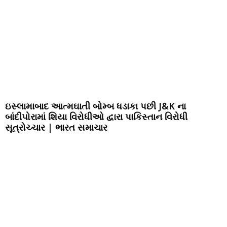
ઇસ્લામાબાદ આત્મઘાતી બોમ્બ ધડાકા પછી J&K ના
બાંદીપોરામાં શિયા વિરોધીઓ દ્વારા પાકિસ્તાન વિરોધી
સૂત્રોચ્ચાર | ભારત સમાચાર