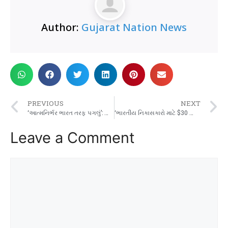
Author:
Gujarat Nation News
PREVIOUS
NEXT
‘આત્મનિર્ભર ભારત તરફ પગલું’: શા માટે કૃષિ, ડેરી સંરક્ષણ એ US સાથેના વેપાર સોદામાં વાસ્તવિક જીત છે | ભારત સમાચાર
‘ભારતીય નિકાસકારો માટે $30 ટ્રિલિયન માર્કેટ’: પીયુષ ગોયલ ભારત-યુએસ વચગાળાના વેપાર ફ્રેમવર્કની પ્રશંસા કરે છે ભારત સમાચાર
Leave a Comment