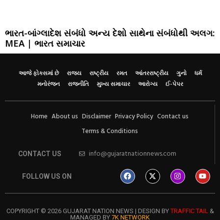
ભારત-બાંગ્લાદેશ સંબંધો અન્ય દેશો સાથેના સંબંધોથી અલગ:
MEA | ભારત સમાચાર
આજે ફોકસમાં છે
રાજ્ય
રાષ્ટ્રીય
રમત
આંતરરાષ્ટ્રીય
ગુનો
ધર્મ
મનોરંજન
રાજનીતિ
મુખ્ય સમાચાર
આરોગ્ય
ઈ-પેપર
Home
About us
Disclaimer
Privacy Policy
Contact us
Terms & Conditions
info@gujaratnationnews.com
CONTACT US
FOLLOW US ON
COPYRIGHT © 2026 GUJARAT NATION NEWS | DESIGN BY
TRAFFIC TAIL
&
MANAGED BY
7K NETWORK