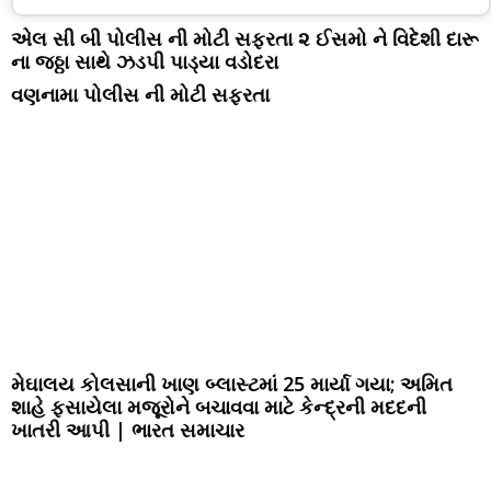
એલ સી બી પોલીસ ની મોટી સફરતા ૨ ઈસમો ને વિદેશી દારૂ
ના જઠ્ઠા સાથે ઝડપી પાડ્યા વડોદરા
વણનામા પોલીસ ની મોટી સફરતા
મેઘાલય કોલસાની ખાણ બ્લાસ્ટમાં 25 માર્યા ગયા; અમિત
શાહે ફસાયેલા મજૂરોને બચાવવા માટે કેન્દ્રની મદદની
ખાતરી આપી | ભારત સમાચાર