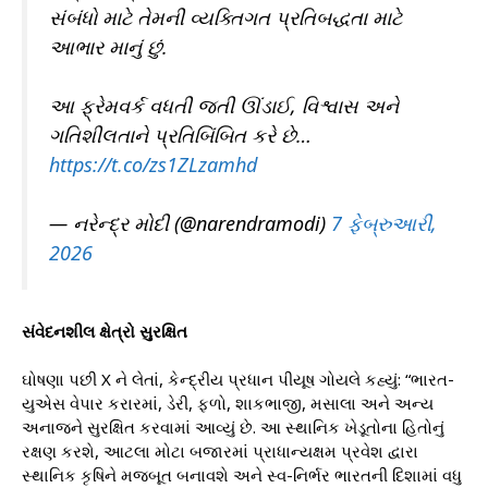
સંબંધો માટે તેમની વ્યક્તિગત પ્રતિબદ્ધતા માટે
આભાર માનું છું.
આ ફ્રેમવર્ક વધતી જતી ઊંડાઈ, વિશ્વાસ અને
ગતિશીલતાને પ્રતિબિંબિત કરે છે…
https://t.co/zs1ZLzamhd
— નરેન્દ્ર મોદી (@narendramodi)
7 ફેબ્રુઆરી,
2026
સંવેદનશીલ ક્ષેત્રો સુરક્ષિત
ઘોષણા પછી X ને લેતાં, કેન્દ્રીય પ્રધાન પીયૂષ ગોયલે કહ્યું: “ભારત-
યુએસ વેપાર કરારમાં, ડેરી, ફળો, શાકભાજી, મસાલા અને અન્ય
અનાજને સુરક્ષિત કરવામાં આવ્યું છે. આ સ્થાનિક ખેડૂતોના હિતોનું
રક્ષણ કરશે, આટલા મોટા બજારમાં પ્રાધાન્યક્ષમ પ્રવેશ દ્વારા
સ્થાનિક કૃષિને મજબૂત બનાવશે અને સ્વ-નિર્ભર ભારતની દિશામાં વધુ