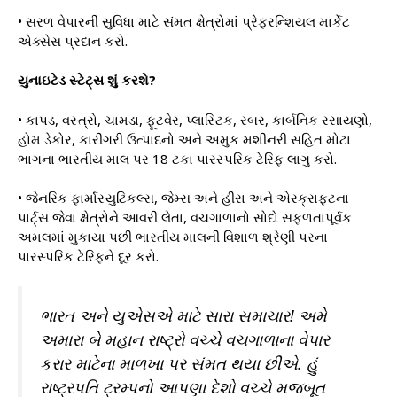
• સરળ વેપારની સુવિધા માટે સંમત ક્ષેત્રોમાં પ્રેફરન્શિયલ માર્કેટ
એક્સેસ પ્રદાન કરો.
યુનાઇટેડ સ્ટેટ્સ શું કરશે?
• કાપડ, વસ્ત્રો, ચામડા, ફૂટવેર, પ્લાસ્ટિક, રબર, કાર્બનિક રસાયણો,
હોમ ડેકોર, કારીગરી ઉત્પાદનો અને અમુક મશીનરી સહિત મોટા
ભાગના ભારતીય માલ પર 18 ટકા પારસ્પરિક ટેરિફ લાગુ કરો.
• જેનરિક ફાર્માસ્યુટિકલ્સ, જેમ્સ અને હીરા અને એરક્રાફ્ટના
પાર્ટ્સ જેવા ક્ષેત્રોને આવરી લેતા, વચગાળાનો સોદો સફળતાપૂર્વક
અમલમાં મુકાયા પછી ભારતીય માલની વિશાળ શ્રેણી પરના
પારસ્પરિક ટેરિફને દૂર કરો.
ભારત અને યુએસએ માટે સારા સમાચાર! અમે
અમારા બે મહાન રાષ્ટ્રો વચ્ચે વચગાળાના વેપાર
કરાર માટેના માળખા પર સંમત થયા છીએ. હું
રાષ્ટ્રપતિ ટ્રમ્પનો આપણા દેશો વચ્ચે મજબૂત