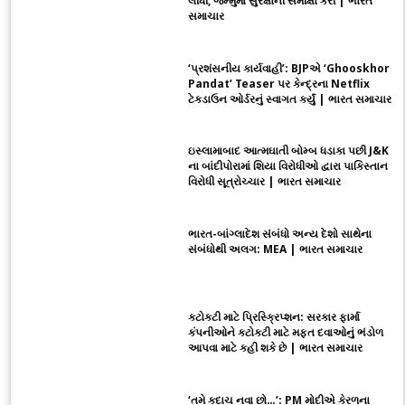
લીધી, જમ્મુમાં સુરક્ષાની સમીક્ષા કરી | ભારત
સમાચાર
‘પ્રશંસનીય કાર્યવાહી’: BJPએ ‘Ghooskhor
Pandat’ Teaser પર કેન્દ્રના Netflix
ટેકડાઉન ઓર્ડરનું સ્વાગત કર્યું | ભારત સમાચાર
ઇસ્લામાબાદ આત્મઘાતી બોમ્બ ધડાકા પછી J&K
ના બાંદીપોરામાં શિયા વિરોધીઓ દ્વારા પાકિસ્તાન
વિરોધી સૂત્રોચ્ચાર | ભારત સમાચાર
ભારત-બાંગ્લાદેશ સંબંધો અન્ય દેશો સાથેના
સંબંધોથી અલગ: MEA | ભારત સમાચાર
કટોકટી માટે પ્રિસ્ક્રિપ્શન: સરકાર ફાર્મા
કંપનીઓને કટોકટી માટે મફત દવાઓનું ભંડોળ
આપવા માટે કહી શકે છે | ભારત સમાચાર
‘તમે કદાચ નવા છો…’: PM મોદીએ કેરળના