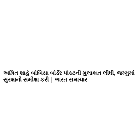
અમિત શાહે બોબિયા બોર્ડર પોસ્ટની મુલાકાત લીધી, જમ્મુમાં
સુરક્ષાની સમીક્ષા કરી | ભારત સમાચાર