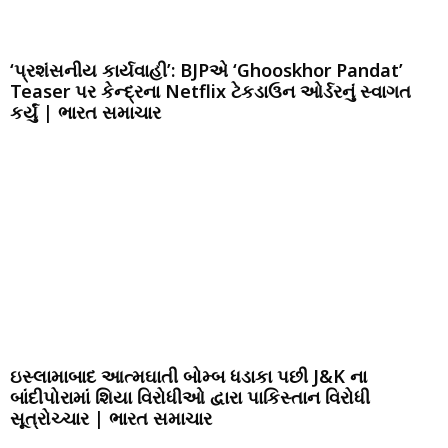
‘પ્રશંસનીય કાર્યવાહી’: BJPએ ‘Ghooskhor Pandat’
Teaser પર કેન્દ્રના Netflix ટેકડાઉન ઓર્ડરનું સ્વાગત
કર્યું | ભારત સમાચાર
ઇસ્લામાબાદ આત્મઘાતી બોમ્બ ધડાકા પછી J&K ના
બાંદીપોરામાં શિયા વિરોધીઓ દ્વારા પાકિસ્તાન વિરોધી
સૂત્રોચ્ચાર | ભારત સમાચાર