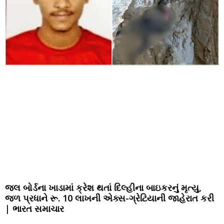
જલ બોર્ડના ખાડામાં ક્રેશ થતાં દિલ્હીના બાઇકરનું મૃત્યુ,
જળ પ્રધાને રૂ. 10 લાખની એક્સ-ગ્રેટિયાની જાહેરાત કરી
| ભારત સમાચાર