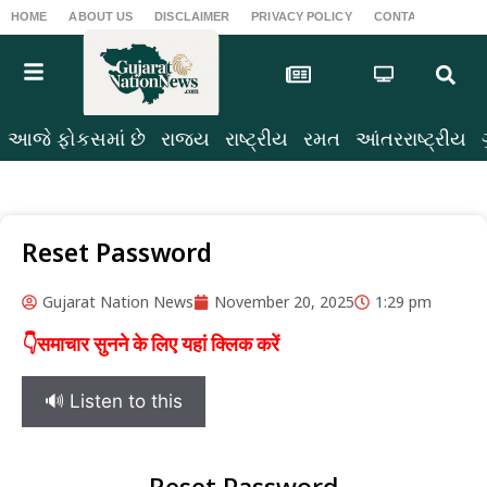
HOME
ABOUT US
DISCLAIMER
PRIVACY POLICY
CONTACT US
T
આજે ફોકસમાં છે
રાજ્ય
રાષ્ટ્રીય
રમત
આંતરરાષ્ટ્રીય
Reset Password
Gujarat Nation News
November 20, 2025
1:29 pm
👇समाचार सुनने के लिए यहां क्लिक करें
🔊 Listen to this