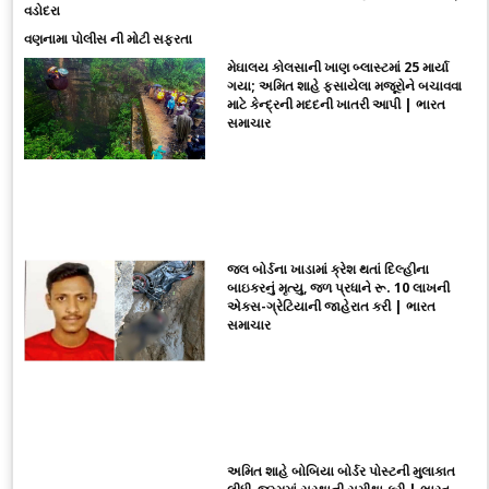
વડોદરા
વણનામા પોલીસ ની મોટી સફરતા
મેઘાલય કોલસાની ખાણ બ્લાસ્ટમાં 25 માર્યા
ગયા; અમિત શાહે ફસાયેલા મજૂરોને બચાવવા
માટે કેન્દ્રની મદદની ખાતરી આપી | ભારત
સમાચાર
જલ બોર્ડના ખાડામાં ક્રેશ થતાં દિલ્હીના
બાઇકરનું મૃત્યુ, જળ પ્રધાને રૂ. 10 લાખની
એક્સ-ગ્રેટિયાની જાહેરાત કરી | ભારત
સમાચાર
અમિત શાહે બોબિયા બોર્ડર પોસ્ટની મુલાકાત