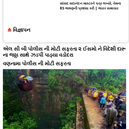
સાંસદ સદાનંદન માસ્ટરને પત્ર લખ્યો, તેમના
RS ભાષણની પ્રશંસા કરી | ભારત સમાચાર
વિજ્ઞાપન
એલ સી બી પોલીસ ની મોટી સફરતા ૨ ઈસમો ને વિદેશી દારૂ
ના જઠ્ઠા સાથે ઝડપી પાડ્યા વડોદરા
વણનામા પોલીસ ની મોટી સફરતા