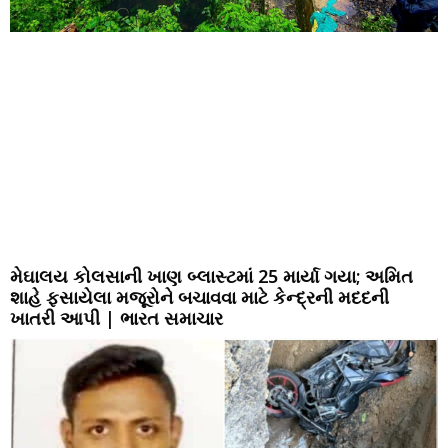
મેઘાલય કોલસાની ખાણ બ્લાસ્ટમાં 25 માર્યા ગયા; અમિત
શાહે ફસાયેલા મજૂરોને બચાવવા માટે કેન્દ્રની મદદની
ખાતરી આપી | ભારત સમાચાર