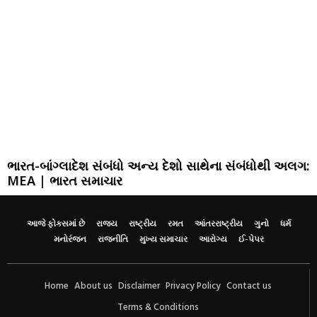
ભારત-બાંગ્લાદેશ સંબંધો અન્ય દેશો સાથેના સંબંધોથી અલગ:
MEA | ભારત સમાચાર
આજે ફોકસમાં છે
રાજ્ય
રાષ્ટ્રીય
રમત
આંતરરાષ્ટ્રીય
ગુનો
ધર્મ
મનોરંજન
રાજનીતિ
મુખ્ય સમાચાર
આરોગ્ય
ઈ-પેપર
Home
About us
Disclaimer
Privacy Policy
Contact us
Terms & Conditions