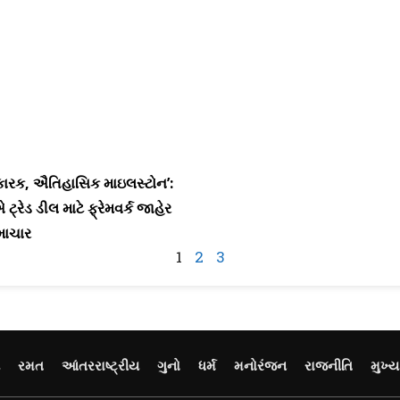
કારક, ઐતિહાસિક માઇલસ્ટોન’:
રેડ ડીલ માટે ફ્રેમવર્ક જાહેર
સમાચાર
1
2
3
રમત
આંતરરાષ્ટ્રીય
ગુનો
ધર્મ
મનોરંજન
રાજનીતિ
મુખ્