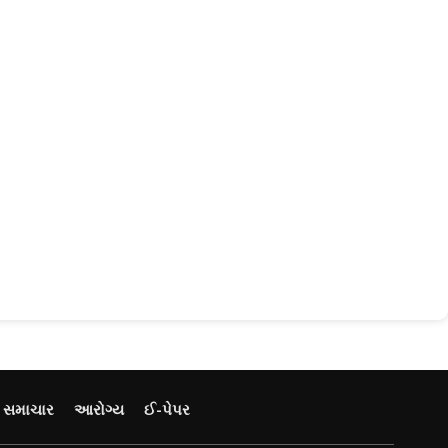
ય સમાચાર
આરોગ્ય
ઈ-પેપર