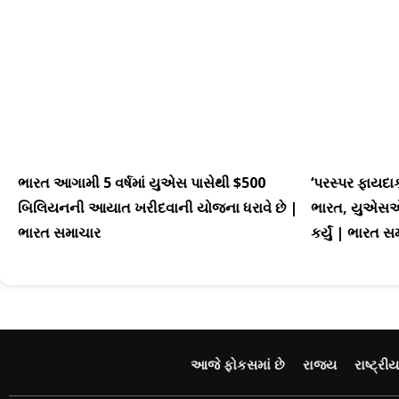
ભારત આગામી 5 વર્ષમાં યુએસ પાસેથી $500
‘પરસ્પર ફાયદા
બિલિયનની આયાત ખરીદવાની યોજના ધરાવે છે |
ભારત, યુએસએ ટ્
ભારત સમાચાર
કર્યું | ભારત 
આજે ફોકસમાં છે
રાજ્ય
રાષ્ટ્રીય