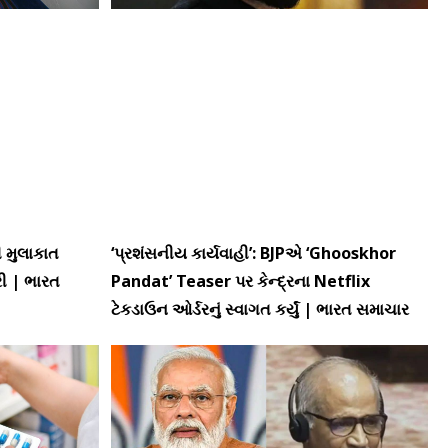
ી મુલાકાત
‘પ્રશંસનીય કાર્યવાહી’: BJPએ ‘Ghooskhor
કરી | ભારત
Pandat’ Teaser પર કેન્દ્રના Netflix
ટેકડાઉન ઓર્ડરનું સ્વાગત કર્યું | ભારત સમાચાર