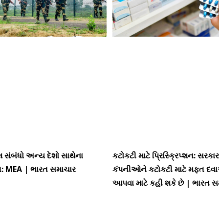
શ સંબંધો અન્ય દેશો સાથેના
કટોકટી માટે પ્રિસ્ક્રિપ્શન: સરકાર 
: MEA | ભારત સમાચાર
કંપનીઓને કટોકટી માટે મફત દવા
આપવા માટે કહી શકે છે | ભારત 