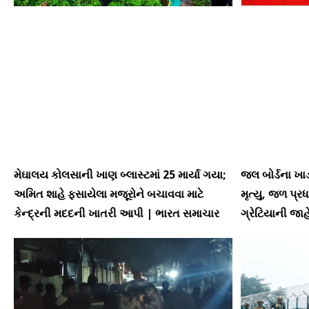
મેઘાલય કોલસાની ખાણ બ્લાસ્ટમાં 25 માર્યા ગયા;
જલ બોર્ડના ખાડા
અમિત શાહે ફસાયેલા મજૂરોને બચાવવા માટે
મૃત્યુ, જળ પ્ર
કેન્દ્રની મદદની ખાતરી આપી | ભારત સમાચાર
ગ્રેટિયાની જા