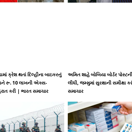
માં ક્રેશ થતાં દિલ્હીના બાઇકરનું
અમિત શાહે બોબિયા બોર્ડર પોસ્ટન
ધાને રૂ. 10 લાખની એક્સ-
લીધી, જમ્મુમાં સુરક્ષાની સમીક્ષા 
હેરાત કરી | ભારત સમાચાર
સમાચાર