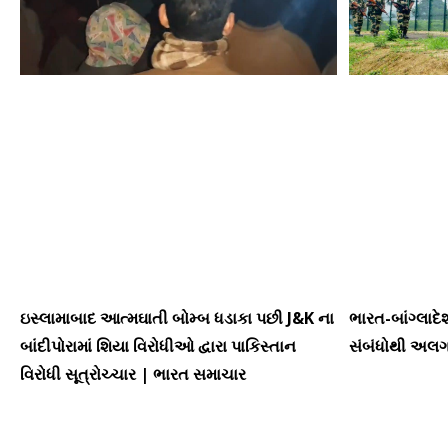
ઇસ્લામાબાદ આત્મઘાતી બોમ્બ ધડાકા પછી J&K ના
ભારત-બાંગ્લાદે
બાંદીપોરામાં શિયા વિરોધીઓ દ્વારા પાકિસ્તાન
સંબંધોથી અલગ
વિરોધી સૂત્રોચ્ચાર | ભારત સમાચાર