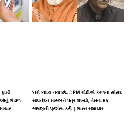
ફાર્મા
‘તમે કદાચ નવા છો…’: PM મોદીએ કેરળના સાંસદ
ઓનું ભંડોળ
સદાનંદન માસ્ટરને પત્ર લખ્યો, તેમના RS
સમાચાર
ભાષણની પ્રશંસા કરી | ભારત સમાચાર