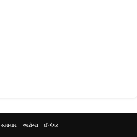
ય સમાચાર
આરોગ્ય
ઈ-પેપર