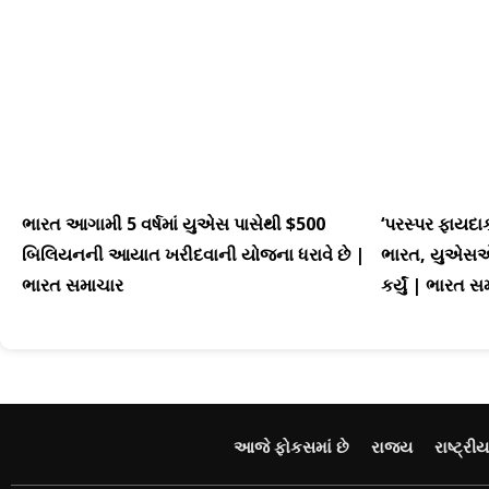
ભારત આગામી 5 વર્ષમાં યુએસ પાસેથી $500
‘પરસ્પર ફાયદા
બિલિયનની આયાત ખરીદવાની યોજના ધરાવે છે |
ભારત, યુએસએ ટ્
ભારત સમાચાર
કર્યું | ભારત 
આજે ફોકસમાં છે
રાજ્ય
રાષ્ટ્રીય