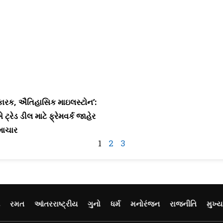
કારક, ઐતિહાસિક માઇલસ્ટોન’:
રેડ ડીલ માટે ફ્રેમવર્ક જાહેર
સમાચાર
1
2
3
રમત
આંતરરાષ્ટ્રીય
ગુનો
ધર્મ
મનોરંજન
રાજનીતિ
મુખ્