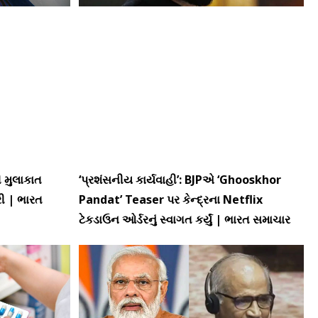
ી મુલાકાત
‘પ્રશંસનીય કાર્યવાહી’: BJPએ ‘Ghooskhor
કરી | ભારત
Pandat’ Teaser પર કેન્દ્રના Netflix
ટેકડાઉન ઓર્ડરનું સ્વાગત કર્યું | ભારત સમાચાર