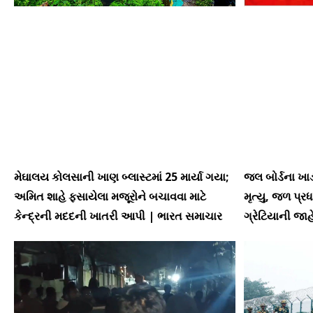
મેઘાલય કોલસાની ખાણ બ્લાસ્ટમાં 25 માર્યા ગયા;
જલ બોર્ડના ખાડા
અમિત શાહે ફસાયેલા મજૂરોને બચાવવા માટે
મૃત્યુ, જળ પ્ર
કેન્દ્રની મદદની ખાતરી આપી | ભારત સમાચાર
ગ્રેટિયાની જા