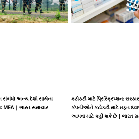
શ સંબંધો અન્ય દેશો સાથેના
કટોકટી માટે પ્રિસ્ક્રિપ્શન: સરકાર 
: MEA | ભારત સમાચાર
કંપનીઓને કટોકટી માટે મફત દવા
આપવા માટે કહી શકે છે | ભારત 