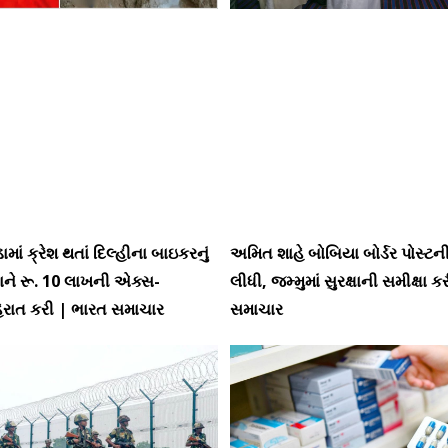
માં ક્રેશ થતાં દિલ્હીના બાઇકરનું
અમિત શાહે બોબિયા બોર્ડર પોસ્ટન
ધાને રૂ. 10 લાખની એક્સ-
લીધી, જમ્મુમાં સુરક્ષાની સમીક્ષા 
હેરાત કરી | ભારત સમાચાર
સમાચાર