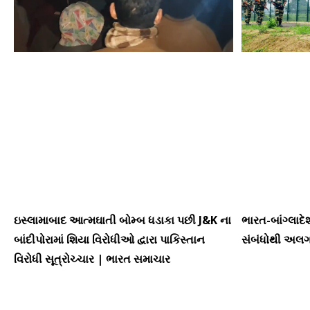
ઇસ્લામાબાદ આત્મઘાતી બોમ્બ ધડાકા પછી J&K ના
ભારત-બાંગ્લાદે
બાંદીપોરામાં શિયા વિરોધીઓ દ્વારા પાકિસ્તાન
સંબંધોથી અલગ
વિરોધી સૂત્રોચ્ચાર | ભારત સમાચાર