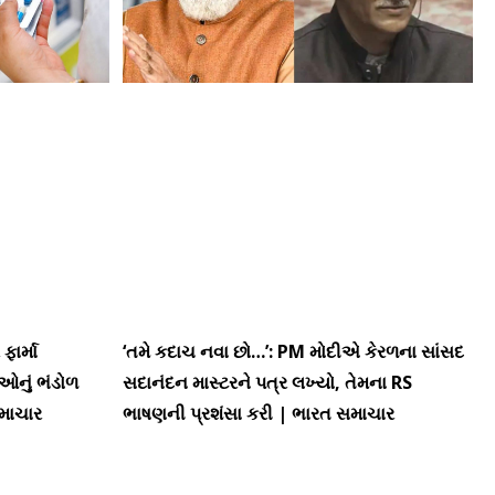
ફાર્મા
‘તમે કદાચ નવા છો…’: PM મોદીએ કેરળના સાંસદ
ઓનું ભંડોળ
સદાનંદન માસ્ટરને પત્ર લખ્યો, તેમના RS
સમાચાર
ભાષણની પ્રશંસા કરી | ભારત સમાચાર